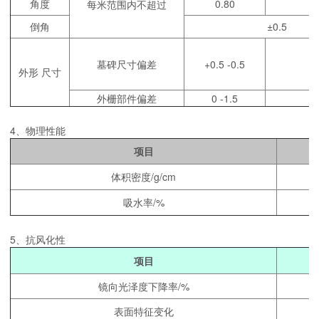
角度
0.80
每米范围内不超过
倒角
±0.5
墓碑尺寸偏差
+0.5 -0.5
外形 尺寸
外栅部件偏差
0 -1.5
4、物理性能
项目
体积密度/g/cm
吸水率/%
5、抗风化性
项目
镜向光泽度下降率/%
表面特征变化