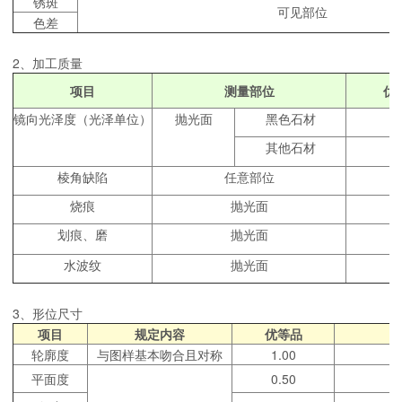
锈斑
可见部位
色差
2、加工质量
项目
测量部位
优
镜向光泽度（光泽单位）
抛光面
黑色石材
9
其他石材
9
棱角缺陷
任意部位
烧痕
抛光面
划痕、磨
抛光面
水波纹
抛光面
3、形位尺寸
项目
规定内容
优等品
轮廓度
与图样基本吻合且对称
1.00
平面度
0.50